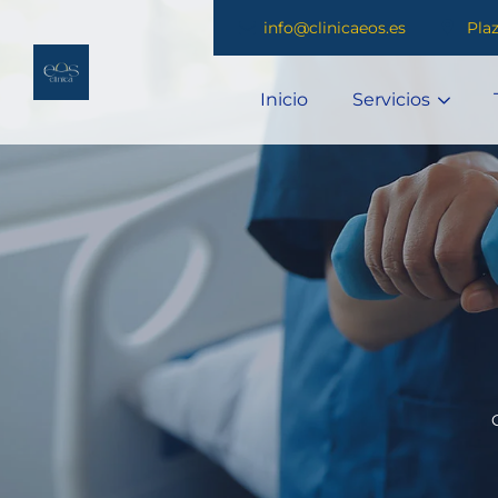
Skip
info@clinicaeos.es
Pla
to
content
Inicio
Servicios