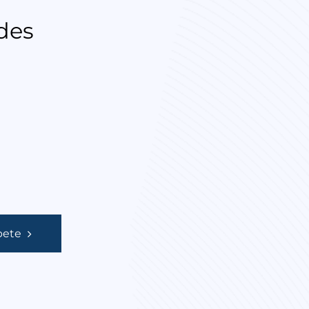
des
bete