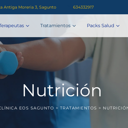
za Antiga Moreria 3, Sagunto
634332917
Terapeutas
Tratamientos
Packs Salud
Nutrición
CLÍNICA EOS SAGUNTO
>
TRATAMIENTOS
>
NUTRICIÓ