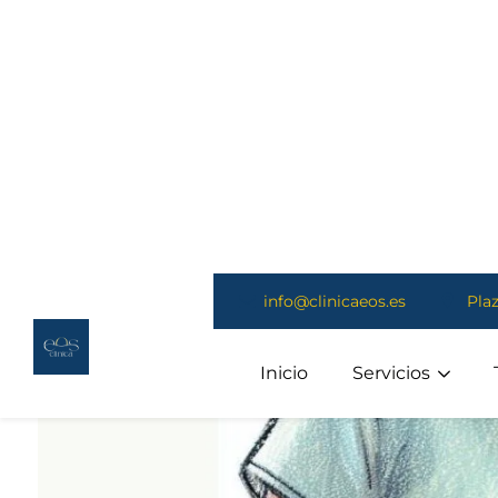
con
Fisioterapia:
Guía
Completa
para
una
Recuperación
Exitosa