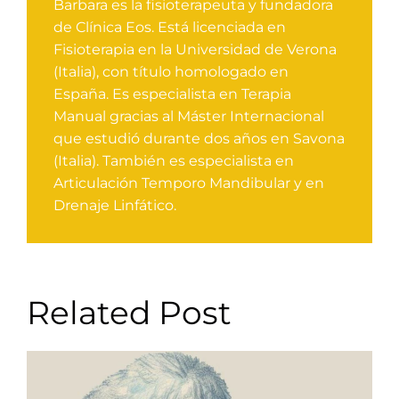
Barbara es la fisioterapeuta y fundadora
de Clínica Eos. Está licenciada en
Fisioterapia en la Universidad de Verona
(Italia), con título homologado en
España. Es especialista en Terapia
Manual gracias al Máster Internacional
que estudió durante dos años en Savona
(Italia). También es especialista en
Articulación Temporo Mandibular y en
Drenaje Linfático.
Related Post