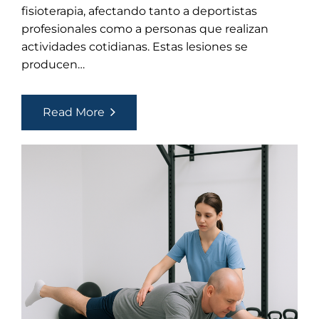
fisioterapia, afectando tanto a deportistas
profesionales como a personas que realizan
actividades cotidianas. Estas lesiones se
producen…
Lesiones
Read More
Musculares:
Qué
Son
y
Cómo
se
Tratan