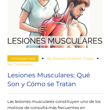
Guía
Completa
para
una
Recuperación
Exitosa
By
Barbara Andreoli Diago
Uncategorized
No Comments
Lesiones Musculares: Qué
Son y Cómo se Tratan
Las lesiones musculares constituyen uno de los
motivos de consulta más frecuentes en