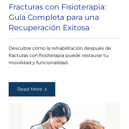
Fracturas con Fisioterapia:
Guía Completa para una
Recuperación Exitosa
Descubre cómo la rehabilitación después de
fracturas con fisioterapia puede restaurar tu
movilidad y funcionalidad.
Rehabilitación
Read More
después
de
Fracturas
con
Fisioterapia: