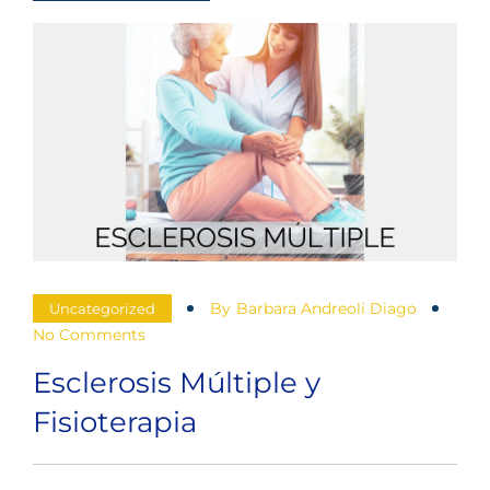
lumbar
y
la
fisioterapia
By
Barbara Andreoli Diago
Uncategorized
No Comments
Esclerosis Múltiple y
Fisioterapia