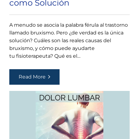
como Solución
A menudo se asocia la palabra férula al trastorno
llamado bruxismo. Pero ¿de verdad es la única
solución? Cuáles son las reales causas del
bruxismo, y cómo puede ayudarte
tu fisioterapeuta? Qué es el…
Bruxismo:
Read More
la
Fisioterapia
como
Solución